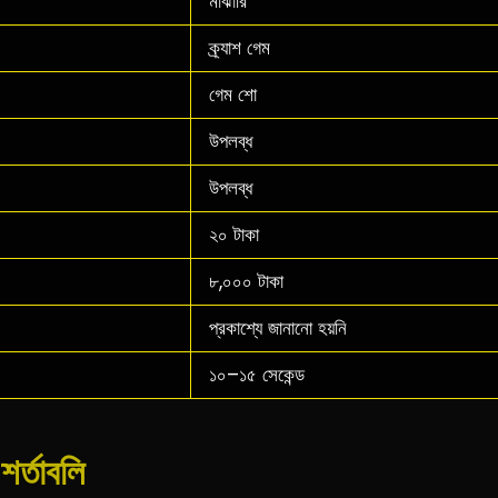
মাঝারি
ক্র্যাশ গেম
গেম শো
উপলব্ধ
উপলব্ধ
২০ টাকা
৮,০০০ টাকা
প্রকাশ্যে জানানো হয়নি
১০–১৫ সেকেন্ড
র্তাবলি