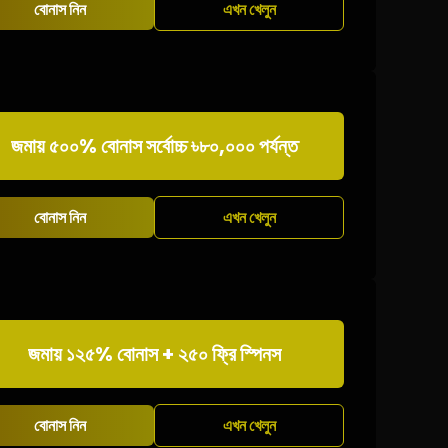
বোনাস নিন
এখন খেলুন
জমায় ৫০০% বোনাস সর্বোচ্চ ৳৮০,০০০ পর্যন্ত
বোনাস নিন
এখন খেলুন
জমায় ১২৫% বোনাস + ২৫০ ফ্রি স্পিনস
বোনাস নিন
এখন খেলুন