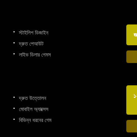
স্টাইলিশ ডিজাইন
জ
দ্রুত পেআউট
লাইভ ডিলার গেমস
১
দ্রুত উত্তোলন
মোবাইল অ্যাক্সেস
বিভিন্ন ধরনের গেম