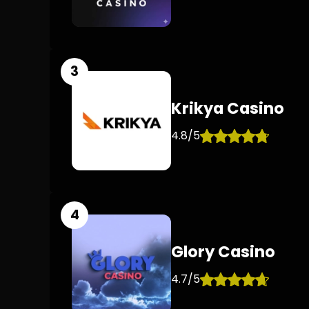
Krikya Casino
4.8
/
5
Glory Casino
4.7
/
5