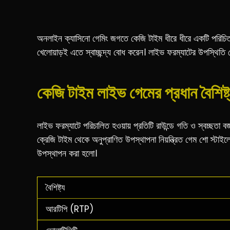
অনলাইন ক্যাসিনো গেমিং জগতে কেজি টাইম ধীরে ধীরে একটি পরিচিত
খেলোয়াড়ই এতে স্বাচ্ছন্দ্য বোধ করেন। লাইভ ফরম্যাটের উপস্থিতি
কেজি টাইম লাইভ গেমের প্রধান বৈশিষ্ট
লাইভ ফরম্যাটে পরিচালিত হওয়ায় প্রতিটি রাউন্ডে গতি ও স্বচ্ছতা
ক্রেজি টাইম থেকে অনুপ্রাণিত উপস্থাপনা নিয়ন্ত্রিত গেম শো স্টাই
উপস্থাপন করা হলো।
বৈশিষ্ট্য
আরটিপি (RTP)